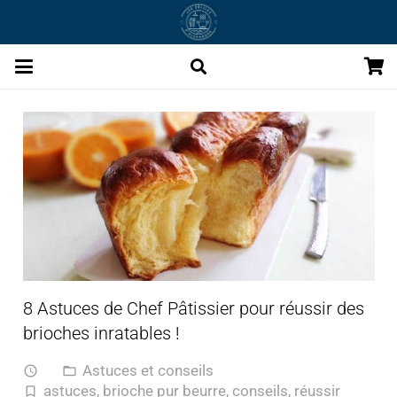
8 Astuces de Chef Pâtissier pour réussir des
brioches inratables !
Astuces et conseils
access_time
folder_open
astuces
,
brioche pur beurre
,
conseils
,
réussir
turned_in_not