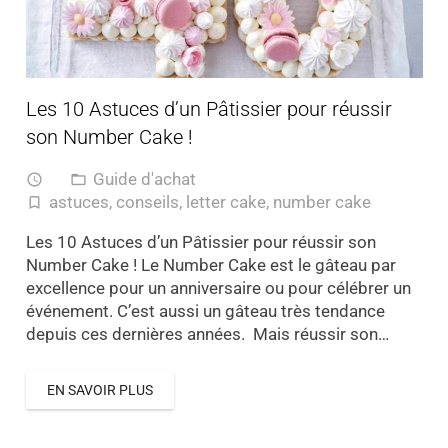
Les 10 Astuces d’un Pâtissier pour réussir
son Number Cake !
Guide d'achat
access_time
folder_open
astuces
,
conseils
,
letter cake
,
number cake
turned_in_not
Les 10 Astuces d’un Pâtissier pour réussir son
Number Cake ! Le Number Cake est le gâteau par
excellence pour un anniversaire ou pour célébrer un
événement. C’est aussi un gâteau très tendance
depuis ces dernières années. Mais réussir son…
EN SAVOIR PLUS