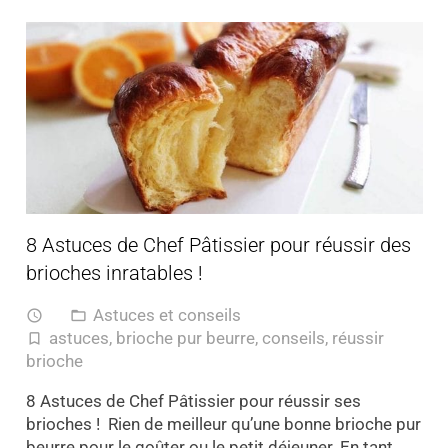
8 Astuces de Chef Pâtissier pour réussir des
brioches inratables !
Astuces et conseils
access_time
folder_open
astuces
,
brioche pur beurre
,
conseils
,
réussir
turned_in_not
brioche
8 Astuces de Chef Pâtissier pour réussir ses
brioches ! Rien de meilleur qu’une bonne brioche pur
beurre pour le goûter ou le petit déjeuner. En tant