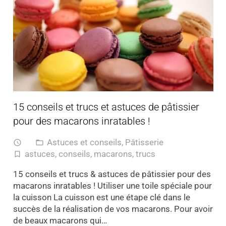
15 conseils et trucs et astuces de pâtissier
pour des macarons inratables !
Astuces et conseils
,
Pâtisserie
access_time
folder_open
astuces
,
conseils
,
macarons
,
trucs
turned_in_not
15 conseils et trucs & astuces de pâtissier pour des
macarons inratables ! Utiliser une toile spéciale pour
la cuisson La cuisson est une étape clé dans le
succès de la réalisation de vos macarons. Pour avoir
de beaux macarons qui…