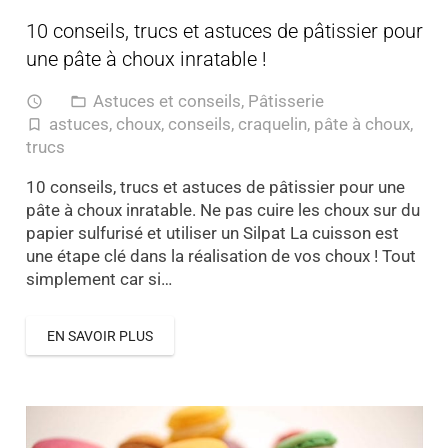
10 conseils, trucs et astuces de pâtissier pour
une pâte à choux inratable !
Astuces et conseils
,
Pâtisserie
access_time
folder_open
astuces
,
choux
,
conseils
,
craquelin
,
pâte à choux
,
turned_in_not
trucs
10 conseils, trucs et astuces de pâtissier pour une
pâte à choux inratable. Ne pas cuire les choux sur du
papier sulfurisé et utiliser un Silpat La cuisson est
une étape clé dans la réalisation de vos choux ! Tout
simplement car si…
EN SAVOIR PLUS