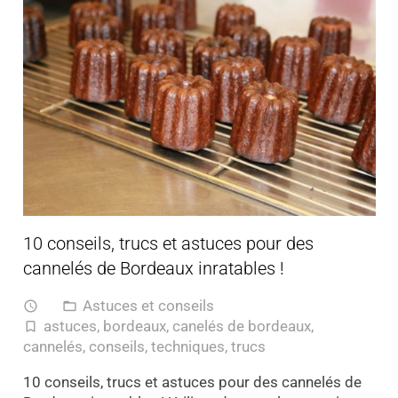
10 conseils, trucs et astuces pour des
cannelés de Bordeaux inratables !
Astuces et conseils
access_time
folder_open
astuces
,
bordeaux
,
canelés de bordeaux
,
turned_in_not
cannelés
,
conseils
,
techniques
,
trucs
10 conseils, trucs et astuces pour des cannelés de