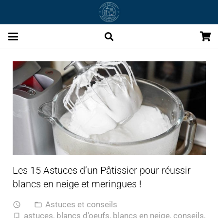
Les 15 Astuces d’un Pâtissier pour réussir
blancs en neige et meringues !
Astuces et conseils
access_time
folder_open
astuces
,
blancs d'oeufs
,
blancs en neige
,
conseils
,
turned_in_not