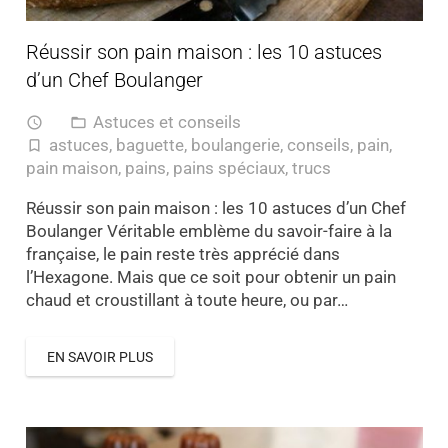
Réussir son pain maison : les 10 astuces
d’un Chef Boulanger
Astuces et conseils
access_time
folder_open
astuces
,
baguette
,
boulangerie
,
conseils
,
pain
,
turned_in_not
pain maison
,
pains
,
pains spéciaux
,
trucs
Réussir son pain maison : les 10 astuces d’un Chef
Boulanger Véritable emblème du savoir-faire à la
française, le pain reste très apprécié dans
l’Hexagone. Mais que ce soit pour obtenir un pain
chaud et croustillant à toute heure, ou par…
EN SAVOIR PLUS