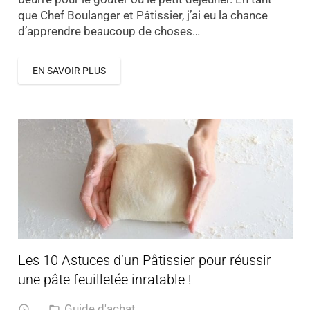
que Chef Boulanger et Pâtissier, j’ai eu la chance
d’apprendre beaucoup de choses…
EN SAVOIR PLUS
Les 10 Astuces d’un Pâtissier pour réussir
une pâte feuilletée inratable !
Guide d'achat
access_time
folder_open