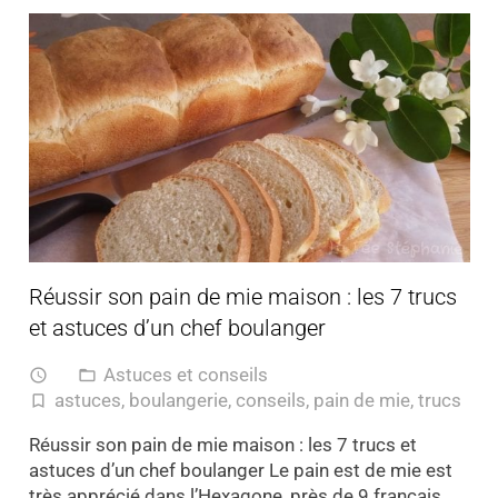
Réussir son pain de mie maison : les 7 trucs
et astuces d’un chef boulanger
Astuces et conseils
access_time
folder_open
astuces
,
boulangerie
,
conseils
,
pain de mie
,
trucs
turned_in_not
Réussir son pain de mie maison : les 7 trucs et
astuces d’un chef boulanger Le pain est de mie est
très apprécié dans l’Hexagone, près de 9 français