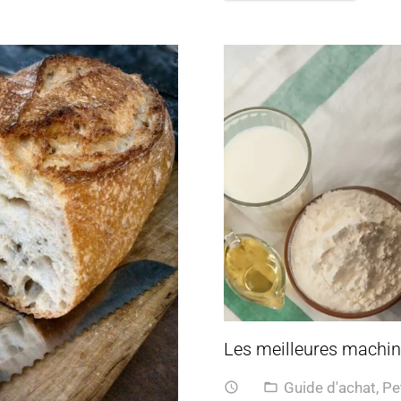
Les meilleures machine
Guide d'achat
,
Pe
access_time
folder_open