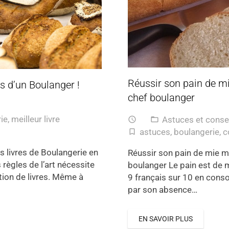
Réussir son pain de mi
is d’un Boulanger !
chef boulanger
rie
,
meilleur livre
Astuces et conse
access_time
folder_open
astuces
,
boulangerie
,
c
turned_in_not
rs livres de Boulangerie en
Réussir son pain de mie ma
règles de l’art nécessite
boulanger Le pain est de m
ition de livres. Même à
9 français sur 10 en cons
par son absence…
EN SAVOIR PLUS