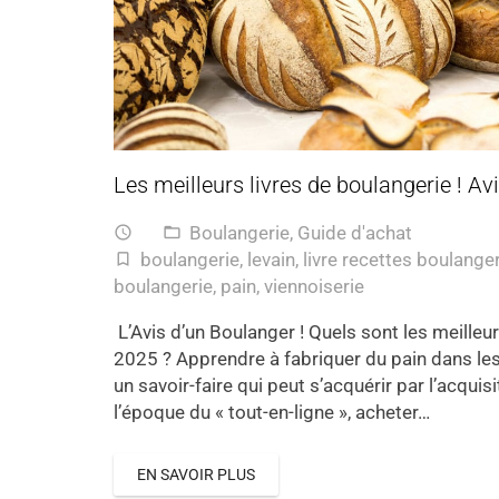
Les meilleurs livres de boulangerie ! Av
Boulangerie
,
Guide d'achat
access_time
folder_open
boulangerie
,
levain
,
livre recettes boulange
turned_in_not
boulangerie
,
pain
,
viennoiserie
L’Avis d’un Boulanger ! Quels sont les meilleu
2025 ? Apprendre à fabriquer du pain dans les 
un savoir-faire qui peut s’acquérir par l’acquis
l’époque du « tout-en-ligne », acheter…
EN SAVOIR PLUS