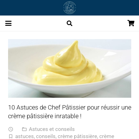
10 Astuces de Chef Pâtissier pour réussir une
crème pâtissière inratable !
Astuces et conseils
access_time
folder_open
astuces
,
conseils
,
crème pâtissière
,
crème
turned_in_not