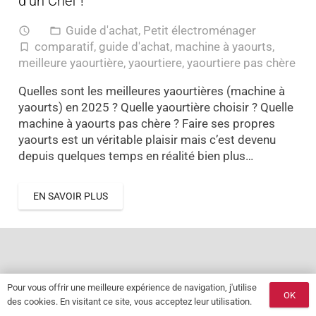
d’un Chef !
Guide d'achat
,
Petit électroménager
access_time
folder_open
comparatif
,
guide d'achat
,
machine à yaourts
,
turned_in_not
meilleure yaourtière
,
yaourtiere
,
yaourtiere pas chère
Quelles sont les meilleures yaourtières (machine à
yaourts) en 2025 ? Quelle yaourtière choisir ? Quelle
machine à yaourts pas chère ? Faire ses propres
yaourts est un véritable plaisir mais c’est devenu
depuis quelques temps en réalité bien plus…
EN SAVOIR PLUS
Pour vous offrir une meilleure expérience de navigation, j'utilise
OK
des cookies. En visitant ce site, vous acceptez leur utilisation.