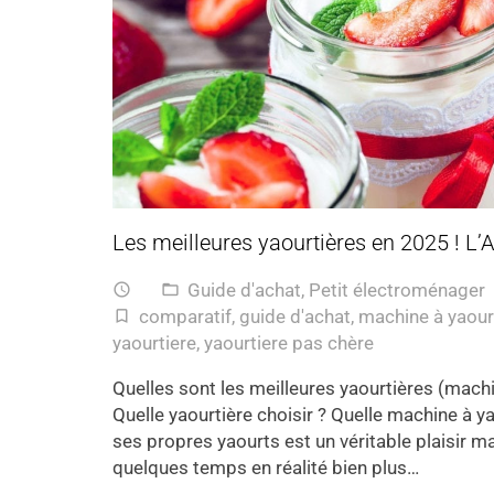
Les meilleures yaourtières en 2025 ! L’A
Guide d'achat
,
Petit électroménager
access_time
folder_open
comparatif
,
guide d'achat
,
machine à yaour
turned_in_not
yaourtiere
,
yaourtiere pas chère
Quelles sont les meilleures yaourtières (mach
Quelle yaourtière choisir ? Quelle machine à y
ses propres yaourts est un véritable plaisir m
quelques temps en réalité bien plus…