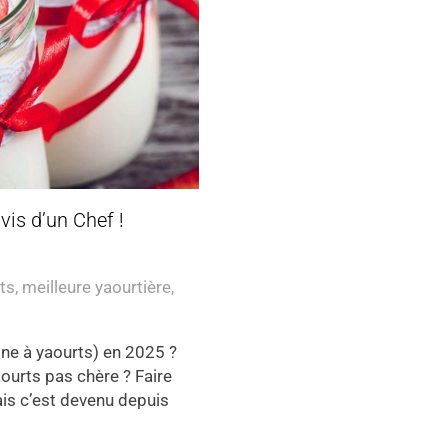
vis d’un Chef !
ts
,
meilleure yaourtière
,
ine à yaourts) en 2025 ?
aourts pas chère ? Faire
ais c’est devenu depuis