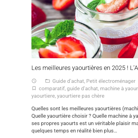
Les meilleures yaourtières en 2025 ! L’A
Guide d'achat
,
Petit électroménager
access_time
folder_open
comparatif
,
guide d'achat
,
machine à yaour
turned_in_not
yaourtiere
,
yaourtiere pas chère
Quelles sont les meilleures yaourtières (mach
Quelle yaourtière choisir ? Quelle machine à y
ses propres yaourts est un véritable plaisir m
quelques temps en réalité bien plus…