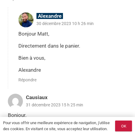
Alexandre
30 décembre 2023 10 h 26 min
Bonjour Matt,
Directement dans le panier.
Bien à vous,
Alexandre
Répondre
Causiaux
31 décembre 2023 15 h 25 min
Bonjour,
Je viens de la recevoir en cadeau de Noël et ma
Pour vous offrir une meilleure expérience de navigation, j'utilise
OK
hantises serait qu’il y ai du teflon dans le tiroir et je
des cookies. En visitant ce site, vous acceptez leur utilisation.