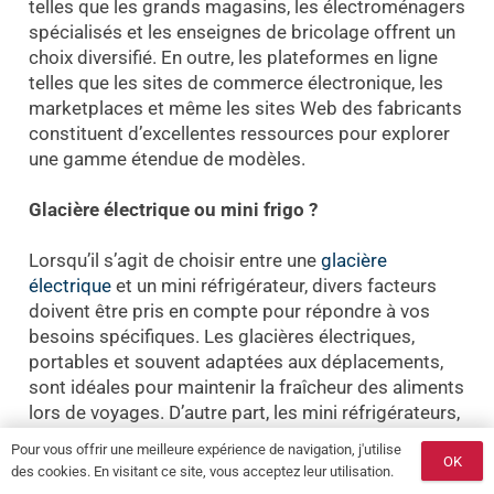
telles que les grands magasins, les électroménagers
spécialisés et les enseignes de bricolage offrent un
choix diversifié. En outre, les plateformes en ligne
telles que les sites de commerce électronique, les
marketplaces et même les sites Web des fabricants
constituent d’excellentes ressources pour explorer
une gamme étendue de modèles.
Glacière électrique ou mini frigo ?
Lorsqu’il s’agit de choisir entre une
glacière
électrique
et un mini réfrigérateur, divers facteurs
doivent être pris en compte pour répondre à vos
besoins spécifiques. Les glacières électriques,
portables et souvent adaptées aux déplacements,
sont idéales pour maintenir la fraîcheur des aliments
lors de voyages. D’autre part, les mini réfrigérateurs,
disponibles dans différentes tailles et styles, offrent
Pour vous offrir une meilleure expérience de navigation, j'utilise
une solution plus permanente pour le stockage au
OK
des cookies. En visitant ce site, vous acceptez leur utilisation.
quotidien.