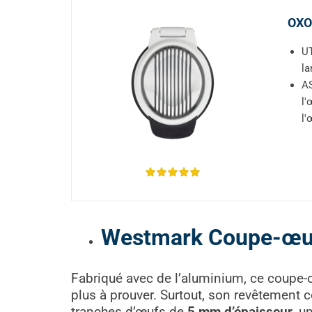
OXO 
UT
la
AS
l'
l'
Westmark Coupe-œu
Fabriqué avec de l’aluminium, ce coupe-œu
plus à prouver. Surtout, son revêtement c