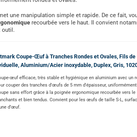
niformément rondes et ovales.
et une manipulation simple et rapide. De ce fait, v
rgonomique
recourbée vers le haut. Il convient nota
outil.
mark Coupe-Œuf à Tranches Rondes et Ovales, Fils de 
viduelle, Aluminium/Acier inoxydable, Duplex, Gris, 10
upe-œuf efficace, très stable et hygiénique en aluminium avec un r
ur couper des tranches d'œufs de 5 mm d'épaisseur, uniformément 
upe sans effort grâce à la poignée ergonomique recourbée vers le ha
anchants et bien tendus. Convient pour les œufs de taille S-L, surfa
une d’œuf.