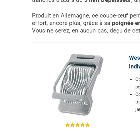
tranches d’œufs de
5 mm d’épaisseur
, u
Produit en Allemagne, ce coupe-œuf perm
effort, encore plus, grâce à sa
poignée e
Vous ne serez, en aucun cas, déçu de cet 
West
indi
Co
po
Co
tr
ja