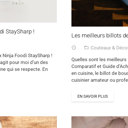
odi StaySharp !
Les meilleurs billots d
Couteaux & Déc
access_time
folder_open
x Ninja Foodi StaySharp !
Quelles sont les meilleurs 
’agit pour moi d’un des
Comparatif et Guide d’Ach
ine qui se respecte. En
en cuisine, le billot de bo
cuisinier amateur ou prof
EN SAVOIR PLUS