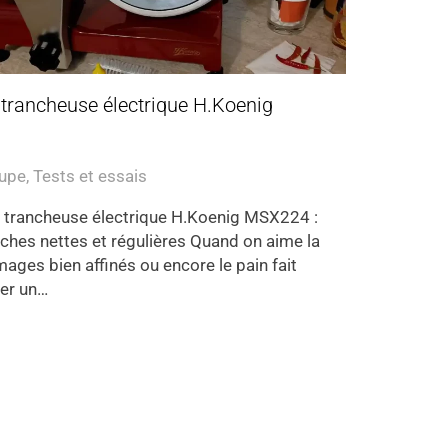
a trancheuse électrique H.Koenig
oupe
,
Tests et essais
la trancheuse électrique H.Koenig MSX224 :
anches nettes et régulières Quand on aime la
mages bien affinés ou encore le pain fait
her un…