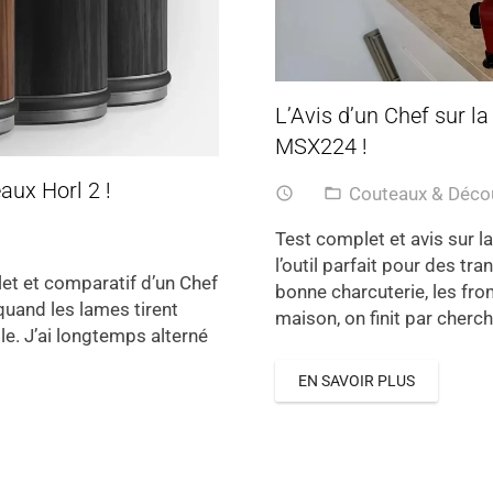
L’Avis d’un Chef sur l
MSX224 !
aux Horl 2 !
Couteaux & Déc
access_time
folder_open
Test complet et avis sur 
l’outil parfait pour des tr
let et comparatif d’un Chef
bonne charcuterie, les fro
 quand les lames tirent
maison, on finit par cherc
ble. J’ai longtemps alterné
EN SAVOIR PLUS