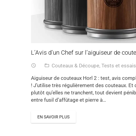
L’Avis d’un Chef sur l’aiguiseur de coute
Couteaux & Découpe
,
Tests et essais
access_time
folder_open
Aiguiseur de couteaux Horl 2 : test, avis comp
! J’utilise très régulièrement des couteaux. Et
plutôt qu’elles ne tranchent, tout devient péni
entre fusil d’affûtage et pierre à…
EN SAVOIR PLUS