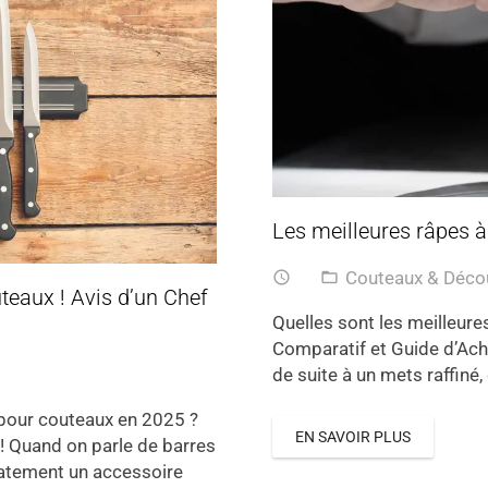
Les meilleures râpes à 
Couteaux & Déc
access_time
folder_open
teaux ! Avis d’un Chef
Quelles sont les meilleures
Comparatif et Guide d’Acha
de suite à un mets raffiné, 
 pour couteaux en 2025 ?
EN SAVOIR PLUS
 ! Quand on parle de barres
atement un accessoire