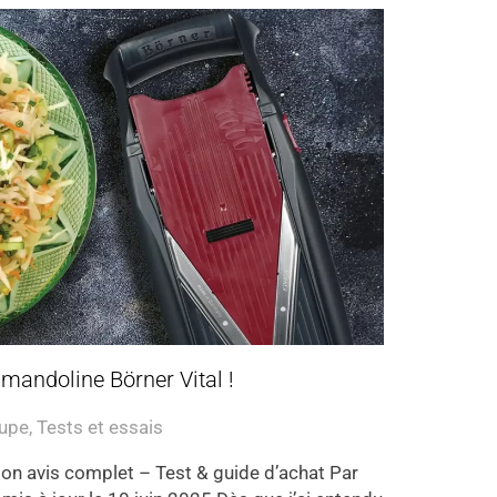
 mandoline Börner Vital !
oupe
,
Tests et essais
mon avis complet – Test & guide d’achat Par