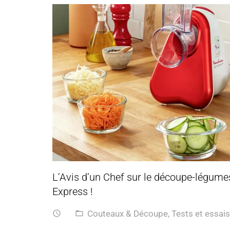
L’Avis d’un Chef sur le découpe-légum
Express !
Couteaux & Découpe
,
Tests et essais
access_time
folder_open