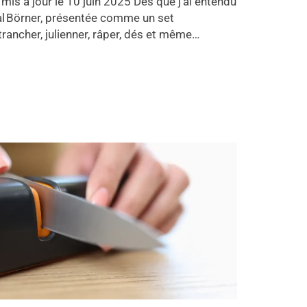
mis à jour le 10 juin 2025 Dès que j’ai entendu
tal Börner, présentée comme un set
rancher, julienner, râper, dés et même…