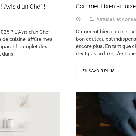
Comment bien aiguiser
! Avis d’un Chef !
Astuces et conse
access_time
folder_open
Comment bien aiguiser ses
025 ? L’Avis d’un Chef !
bon couteau est indispensa
e de cuisine, affûte mes
encore plus. En tant que ch
mparatif complet des
n’est pas un luxe, c’est un
i, dans…
EN SAVOIR PLUS