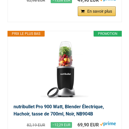
49,90 EUR
62,98 EUR
−13,08 EUR
En savoir plus
PRIX LE PLUS BAS
PROMOTION
nutribullet Pro 900 Watt, Blender Électrique,
Hachoir, tasse de 700ml, Noir, NB904B
69,90 EUR
82,19 EUR
−12,29 EUR