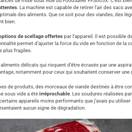
mances de mise sous vide du FoodSaver FFS005X. C’est bien s
ttentes
. La machine est capable de retirer l’air des sacs av
ptimale des aliments. Que ce soit pour des viandes, des lé
t bien.
options de scellage offertes
par l’appareil. Il est possible
alité permet d’ajuster la force du vide en fonction de la con
 plus fragiles.
s aliments délicats qui risquent d’être écrasés par une aspir
antage, notamment pour ceux qui souhaitent conserver une g
ypes de produits, des morceaux de viande destinés à être con
se sous vide a été
irréprochable
. Les soudures réalisées par
certains appareils moins performants que j’avais pu utiliser
ésentaient aucun signe de dégradation.