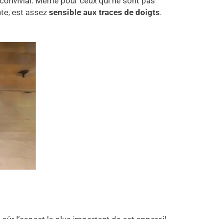
l convivial. Même pour ceux qui ne sont pas
nte, est assez
sensible aux traces de doigts
.