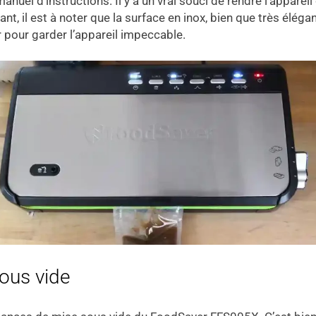
uel d’instructions. Il y a un vrai souci de rendre l’apparei
t, il est à noter que la surface en inox, bien que très éléga
r pour garder l’appareil impeccable.
ous vide