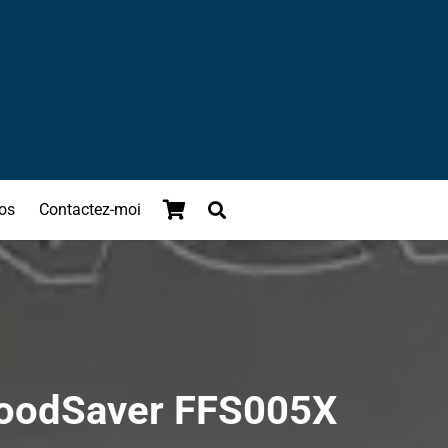
os
Contactez-moi
 FoodSaver FFS005X