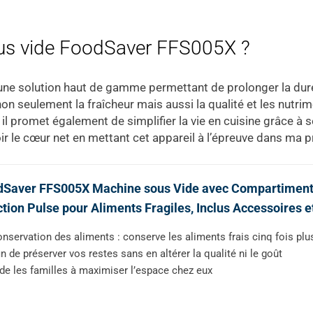
ous vide FoodSaver FFS005X ?
e solution haut de gamme permettant de prolonger la duré
non seulement la fraîcheur mais aussi la qualité et les nutrime
 il promet également de simplifier la vie en cuisine grâce à 
r le cœur net en mettant cet appareil à l’épreuve dans ma p
dSaver FFS005X Machine sous Vide avec Compartiment 
tion Pulse pour Aliments Fragiles, Inclus Accessoires e
nservation des aliments : conserve les aliments frais cinq fois plu
in de préserver vos restes sans en altérer la qualité ni le goût
de les familles à maximiser l’espace chez eux