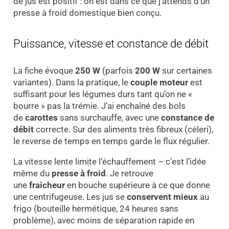
de jus est positif : on est dans ce que j’attends d’un
presse à froid domestique bien conçu.
Puissance, vitesse et constance de débit
La fiche évoque
250 W
(parfois
200 W
sur certaines
variantes). Dans la pratique, le
couple moteur
est
suffisant pour les légumes durs tant qu’on ne «
bourre » pas la trémie. J’ai enchaîné des bols
de
carottes
sans surchauffe, avec une
constance de
débit
correcte. Sur des aliments très fibreux (céleri),
le reverse de temps en temps garde le flux régulier.
La vitesse lente limite l’échauffement – c’est l’idée
même du
presse à froid
. Je retrouve
une
fraîcheur
en bouche supérieure à ce que donne
une centrifugeuse. Les jus se
conservent mieux
au
frigo (bouteille hermétique, 24 heures sans
problème), avec moins de séparation rapide en