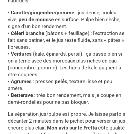
habituels :
•
Carotte/gingembre/pomme
: jus dense, couleur
vive,
peu de mousse
en surface. Pulpe bien sèche,
signe d’un bon rendement.
•
Céleri branche
(bâtons + feuillage) : l’extraction se
fait sans patiner, et le jus reste fluide, sans « pâtes »
fibreuses.
•
Verdures
(kale, épinards, persil) : ça passe bien si
on alterne avec des morceaux plus riches en eau
(concombre, pomme). Les tiges de kale gagnent à
être coupées.
•
Agrumes
: pressés
pelés
, texture lisse et peu
amère.
•
Betterave
: très bon rendement, mais je coupe en
demi‑rondelles pour ne pas bloquer.
La séparation jus/pulpe est propre. Je laisse parfois
décanter 2 minutes dans le pichet pour verser un jus
encore plus clair.
Mon avis sur le Fretta
côté qualité