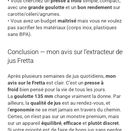
• Vous cherchez un
presse à froid
simple, compact,
avec une
grande goulotte
et un
bon rendement
sur
carotte/céleri/agrumes.
• Vous avez un budget
maîtrisé
mais vous ne voulez
pas sacrifier les matériaux (corps inox, plastiques
sans BPA).
Conclusion — mon avis sur l’extracteur de
jus Fretta
Après plusieurs semaines de jus quotidiens,
mon
avis sur le Fretta
est clair. C’est un
presse à
froid
bien pensé pour la vie de tous les jours.
La
goulotte 135 mm
change vraiment la donne. Par
ailleurs, la
qualité de jus
est au rendez‑vous, et
l’
ergonomie
ne se met jamais en travers du chemin.
Certes, on n’est pas sur un monstre premium, mais
sur un appareil
équilibré
,
efficace
et
plutôt discret
.
Si votre priorité est de faire de bons jus sans perdre