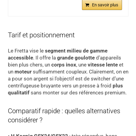
En savoir plus
Tarif et positionnement
Le Fretta vise le
segment milieu de gamme
accessible
. Il offre la
grande goulotte
d’appareils
bien plus chers, un
corps inox
, une
vitesse lente
et
un
moteur
suffisamment coupleux. Clairement, on en
a pour son argent si l’objectif est de switcher d’une
centrifugeuse bruyante vers un presse à froid
plus
qualitatif
sans monter sur des références premium.
Comparatif rapide : quelles alternatives
considérer ?
•
H.Koenig GSX24/GSX22
: très répandus, bons