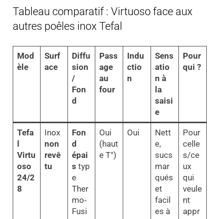
Tableau comparatif : Virtuoso face aux
autres poêles inox Tefal
Mod
Surf
Diffu
Pass
Indu
Sens
Pour
èle
ace
sion
age
ctio
atio
qui ?
/
au
n
n à
Fon
four
la
d
saisi
e
Tefa
Inox
Fon
Oui
Oui
Nett
Pour
l
non
d
(haut
e,
celle
Virtu
revê
épai
e T°)
sucs
s/ce
oso
tu
s
typ
mar
ux
24/2
e
qués
qui
8
Ther
et
veule
mo‑
facil
nt
Fusi
es à
appr