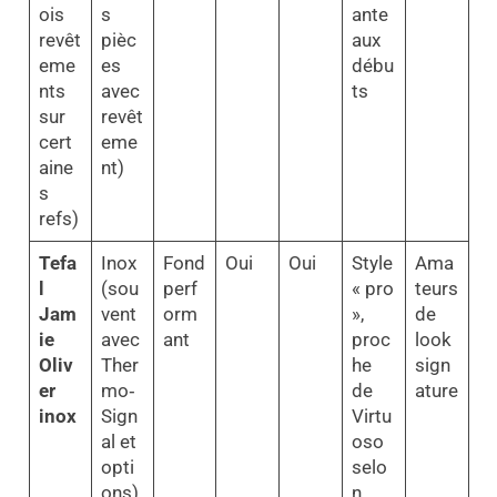
ois
s
ante
revêt
pièc
aux
eme
es
débu
nts
avec
ts
sur
revêt
cert
eme
aine
nt)
s
refs)
Tefa
Inox
Fond
Oui
Oui
Style
Ama
l
(sou
perf
« pro
teurs
Jam
vent
orm
»,
de
ie
avec
ant
proc
look
Oliv
Ther
he
sign
er
mo‑
de
ature
inox
Sign
Virtu
al et
oso
opti
selo
ons)
n