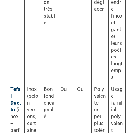
on,
dégl
endr
très
acer
e
stabl
l’inox
e
et
gard
er
leurs
poêl
es
longt
emp
s
Tefa
Inox
Bon
Oui
Oui
Poly
Usag
l
(selo
fond
valen
e
Duet
n
enca
te,
famil
to
(i
versi
psul
un
ial
nox
ons,
é
peu
poly
+
cert
plus
valen
parf
aine
tolér
t