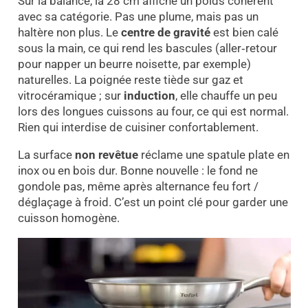
Sur la balance, la 28 cm affiche un poids cohérent
avec sa catégorie. Pas une plume, mais pas un
haltère non plus. Le
centre de gravité
est bien calé
sous la main, ce qui rend les bascules (aller‑retour
pour napper un beurre noisette, par exemple)
naturelles. La poignée reste tiède sur gaz et
vitrocéramique ; sur
induction
, elle chauffe un peu
lors des longues cuissons au four, ce qui est normal.
Rien qui interdise de cuisiner confortablement.
La surface
non revêtue
réclame une spatule plate en
inox ou en bois dur. Bonne nouvelle : le fond ne
gondole pas, même après alternance feu fort /
déglaçage à froid. C’est un point clé pour garder une
cuisson homogène.