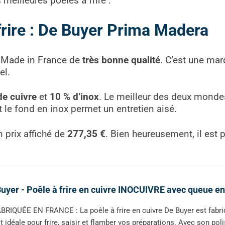
eilleures poêles à frire :
frire : De Buyer Prima Madera
u Made in France de
très bonne qualité
. C’est une mar
el.
de cuivre
et
10 % d’inox
. Le meilleur des deux mondes
et le fond en inox permet un entretien aisé.
n prix affiché de
277,35 €
. Bien heureusement, il est p
uyer - Poêle à frire en cuivre INOCUIVRE avec queue en
BRIQUÉE EN FRANCE : La poêle à frire en cuivre De Buyer est fabr
t idéale pour frire, saisir et flamber vos préparations. Avec son pol