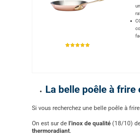
un
ra
CO
co
fa
La belle poêle à frir
Si vous recherchez une belle poêle à frir
On est sur de
l’inox de qualité
(18/10) de
thermoradiant
.