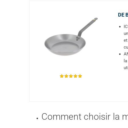
DE B
IC
un
et
cu
AN
la
ut
Comment choisir la me