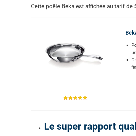
Cette poêle Beka est affichée au tarif de
Beka
Po
un
Co
fi
Le super rapport qual