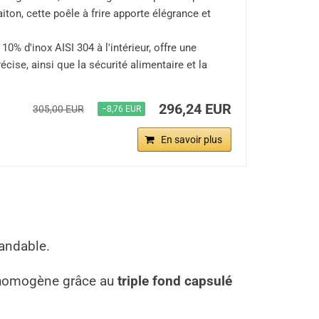
iton, cette poêle à frire apporte élégrance et
% d'inox AISI 304 à l'intérieur, offre une
cise, ainsi que la sécurité alimentaire et la
296,24 EUR
305,00 EUR
−8,76 EUR
En savoir plus
mandable.
s homogène grâce au
triple fond capsulé