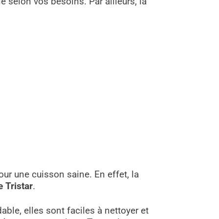
e selon vos besoins. Par ailleurs, la
ur une cuisson saine. En effet, la
 Tristar
.
ble, elles sont faciles à nettoyer et