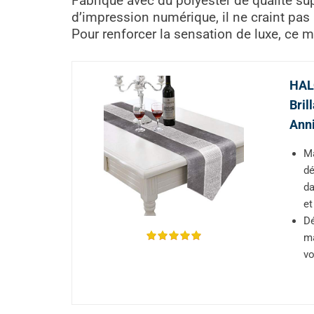
Fabriqué avec du polyester de qualité su
d’impression numérique, il ne craint pas 
Pour renforcer la sensation de luxe, ce m
HALO
Bril
Anni
Ma
dé
da
et
Dé
ma
vo