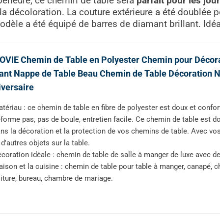
périeure, ce chemin de table sera
parfait pour les jou
la décoloration. La couture extérieure a été doublée po
odèle a été équipé de barres de diamant brillant. Idéal
VIE Chemin de Table en Polyester Chemin pour Décora
lant Nappe de Table Beau Chemin de Table Décoration 
versaire
tériau : ce chemin de table en fibre de polyester est doux et confort
forme pas, pas de boule, entretien facile. Ce chemin de table est do
ns la décoration et la protection de vos chemins de table. Avec vos
 d'autres objets sur la table.
coration idéale : chemin de table de salle à manger de luxe avec d
ison et la cuisine : chemin de table pour table à manger, canapé, cha
iture, bureau, chambre de mariage.