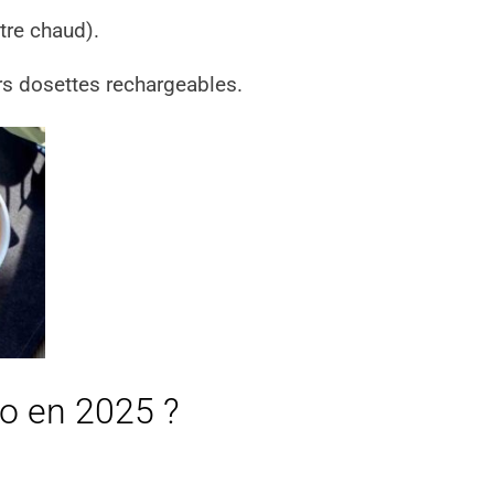
être chaud).
urs dosettes rechargeables.
eo en 2025 ?