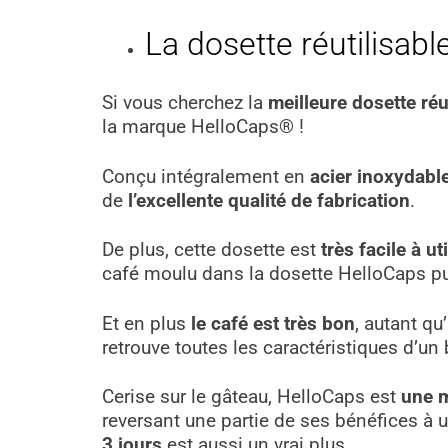
La dosette réutilisabl
Si vous cherchez la
meilleure dosette réu
la marque HelloCaps® !
Conçu intégralement en
acier inoxydabl
de
l’excellente qualité de fabrication
.
De plus, cette dosette est
très facile à uti
café moulu dans la dosette HelloCaps pu
Et en plus
le café est très bon
, autant q
retrouve toutes les caractéristiques d’un
Cerise sur le gâteau, HelloCaps est
une 
reversant une partie de ses bénéfices à u
3 jours
est aussi un vrai plus.