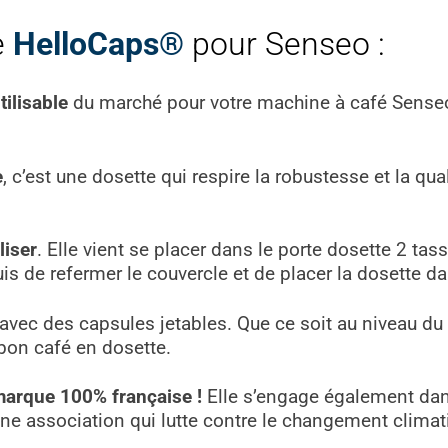
e
HelloCaps®
pour Senseo :
tilisable
du marché pour votre machine à café Senseo,
e
, c’est une dosette qui respire la robustesse et la qual
liser
. Elle vient se placer dans le porte dosette 2 tass
is de refermer le couvercle et de placer la dosette 
u’avec des capsules jetables. Que ce soit au niveau 
 bon café en dosette.
marque 100% française
!
Elle s’engage également da
ne association qui lutte contre le changement climatiq