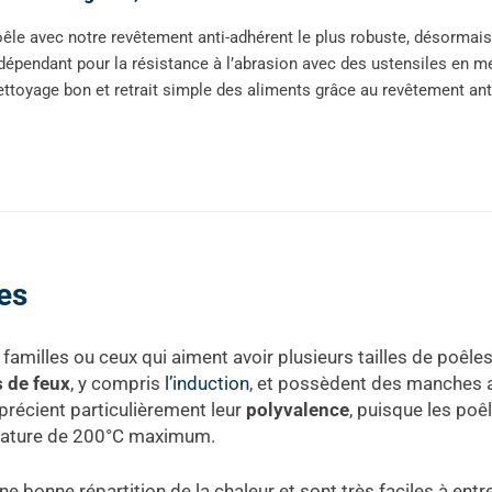
êle avec notre revêtement anti-adhérent le plus robuste, désormais 4
dépendant pour la résistance à l’abrasion avec des ustensiles en mé
ttoyage bon et retrait simple des aliments grâce au revêtement ant
es
familles ou ceux qui aiment avoir plusieurs tailles de poêle
s de feux
, y compris
l’induction
, et possèdent des manches am
précient particulièrement leur
polyvalence
, puisque les po
rature de 200°C maximum.
e bonne répartition de la chaleur et sont très faciles à entr