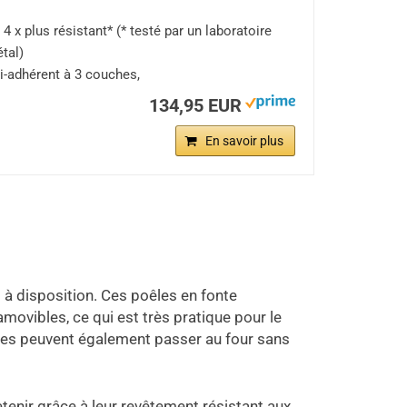
 x plus résistant* (* testé par un laboratoire
tal)
i-adhérent à 3 couches,
134,95 EUR
En savoir plus
s à disposition. Ces poêles en fonte
ovibles, ce qui est très pratique pour le
êles peuvent également passer au four sans
etenir grâce à leur revêtement résistant aux