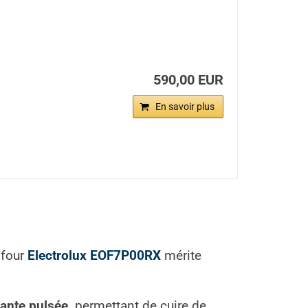
590,00 EUR
En savoir plus
e four
Electrolux EOF7P00RX
mérite
nante pulsée,
permettant de cuire de