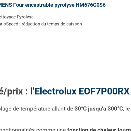
MENS Four encastrable pyrolyse HM676G0S6
ttoyage Pyrolyse
rioSpeed : réduction du temps de cuisson
/prix :
l’Electrolux EOF7P00RX
plage de température allant de
30°C jusqu’a 300°C
, l
 fonctionnalités comme une
fonction de chaleur tour