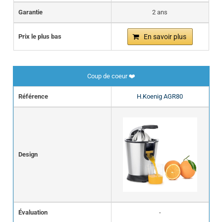
Garantie
2 ans
Prix le plus bas
En savoir plus
Coup de coeur ❤️
Référence
H.Koenig AGR80
Design
Évaluation
-