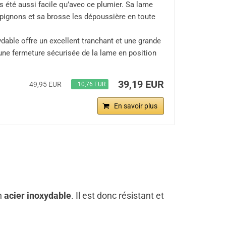
is été aussi facile qu’avec ce plumier. Sa lame
mpignons et sa brosse les dépoussière en toute
ydable offre un excellent tranchant et une grande
 une fermeture sécurisée de la lame en position
39,19 EUR
49,95 EUR
−10,76 EUR
En savoir plus
n
acier inoxydable
. Il est donc résistant et