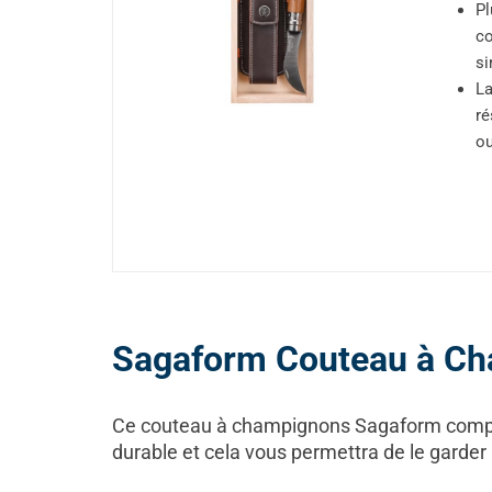
Pl
co
si
La
ré
ou
Sagaform Couteau à C
Ce couteau à champignons Sagaform compte
durable et cela vous permettra de le garde