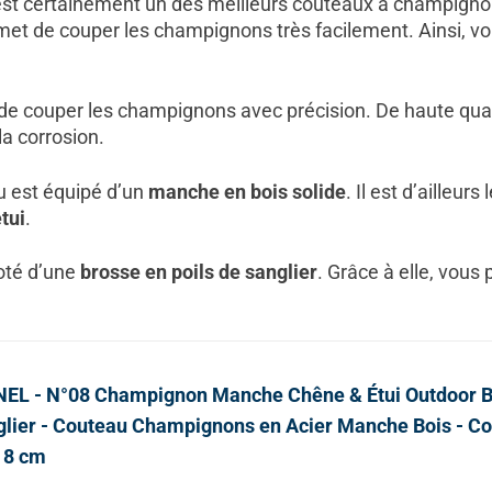
est certainement un des meilleurs couteaux à champign
met de couper les champignons très facilement. Ainsi, vo
e couper les champignons avec précision. De haute qualité
 la corrosion.
u est équipé d’un
manche en bois solide
. Il est d’ailleur
tui
.
doté d’une
brosse en poils de sanglier
. Grâce à elle, vou
NEL - N°08 Champignon Manche Chêne & Étui Outdoor Br
lier - Couteau Champignons en Acier Manche Bois - C
 8 cm