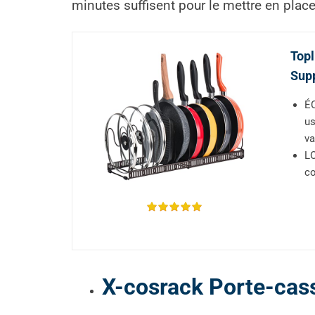
minutes suffisent pour le mettre en place
Top
Supp
ÉC
us
va
LO
co
X-cosrack Porte-cas