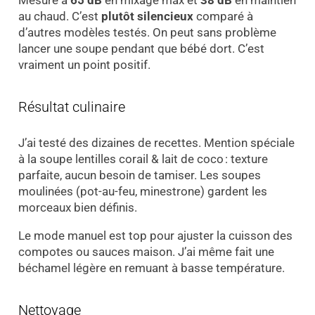
Mesuré à
65 dB
en mixage max et
38 dB
en maintien
au chaud. C’est
plutôt silencieux
comparé à
d’autres modèles testés. On peut sans problème
lancer une soupe pendant que bébé dort. C’est
vraiment un point positif.
Résultat culinaire
J’ai testé des dizaines de recettes. Mention spéciale
à la soupe lentilles corail & lait de coco : texture
parfaite, aucun besoin de tamiser. Les soupes
moulinées (pot-au-feu, minestrone) gardent les
morceaux bien définis.
Le mode manuel est top pour ajuster la cuisson des
compotes ou sauces maison. J’ai même fait une
béchamel légère en remuant à basse température.
Nettoyage