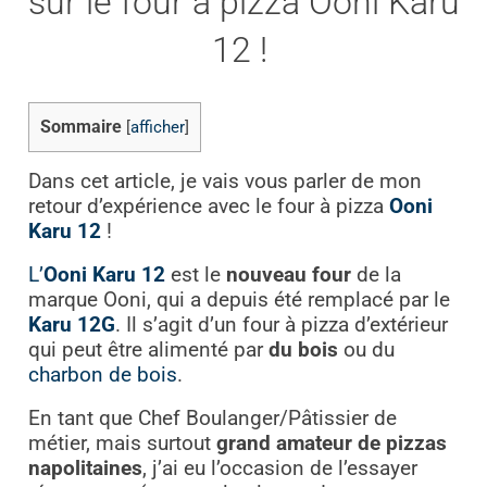
sur le four à pizza Ooni Karu
12 !
Sommaire
[
afficher
]
Dans cet article, je vais vous parler de mon
retour d’expérience avec le four à pizza
Ooni
Karu 12
!
L’
Ooni Karu 12
est le
nouveau four
de la
marque Ooni, qui a depuis été remplacé par le
Karu 12G
. Il s’agit d’un four à pizza d’extérieur
qui peut être alimenté par
du bois
ou du
charbon de bois
.
En tant que Chef Boulanger/Pâtissier de
métier, mais surtout
grand amateur de pizzas
napolitaines
, j’ai eu l’occasion de l’essayer