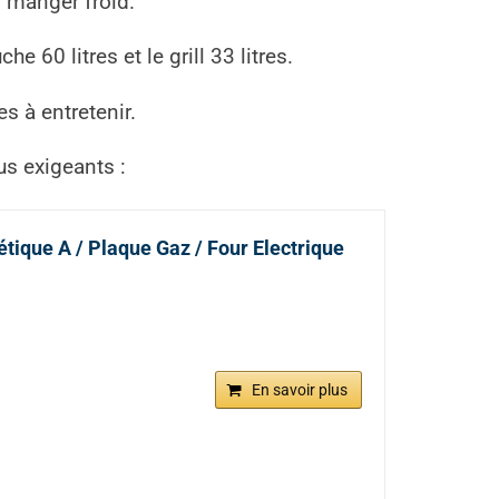
 manger froid.
che 60 litres et le grill 33 litres.
es à entretenir.
us exigeants :
tique A / Plaque Gaz / Four Electrique
En savoir plus