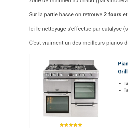
zone de maintien au chaud (par vitrocér
Sur la partie basse on retrouve
2 fours
e
Ici le nettoyage s’effectue par catalyse (sa
C’est vraiment un des meilleurs pianos de
Pian
Gril
Ta
Ta