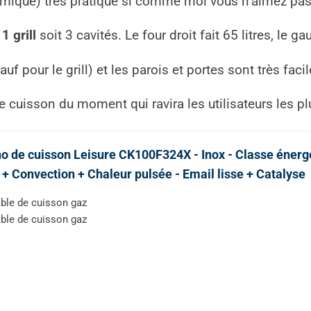
amique) très pratique si comme moi vous n’aimez pas
t
1 grill
soit 3 cavités. Le four droit fait 65 litres, le gau
uf pour le grill) et les parois et portes sont très facil
 cuisson du moment qui ravira les utilisateurs les pl
o de cuisson Leisure CK100F324X - Inox - Classe énergé
l + Convection + Chaleur pulsée - Email lisse + Catalyse
ble de cuisson gaz
ble de cuisson gaz