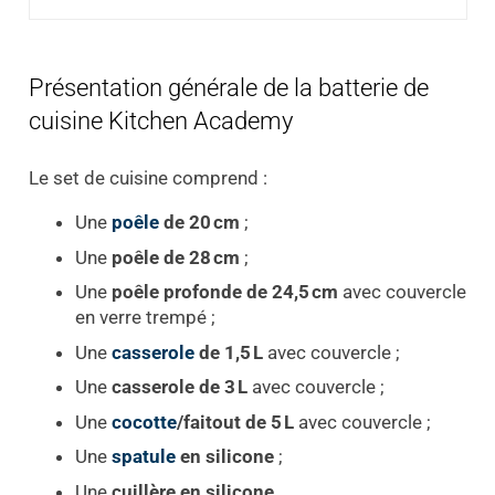
Présentation générale de la batterie de
cuisine Kitchen Academy
Le set de cuisine comprend :
Une
poêle
de 20 cm
;
Une
poêle de 28 cm
;
Une
poêle profonde de 24,5 cm
avec couvercle
en verre trempé ;
Une
casserole
de 1,5 L
avec couvercle ;
Une
casserole de 3 L
avec couvercle ;
Une
cocotte
/faitout de 5 L
avec couvercle ;
Une
spatule
en silicone
;
Une
cuillère en silicone
.