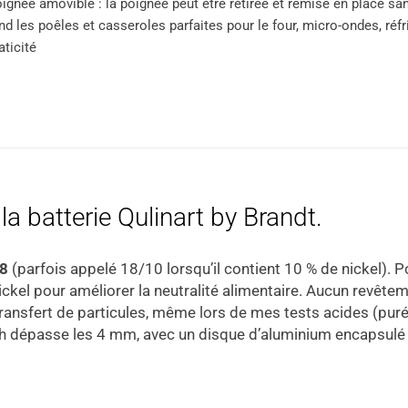
ignée amovible : la poignée peut être retirée et remise en place sa
nd les poêles et casseroles parfaites pour le four, micro-ondes, réfr
aticité
a batterie Qulinart by Brandt.
/8
(parfois appelé 18/10 lorsqu’il contient 10 % de nickel). P
ickel pour améliorer la neutralité alimentaire. Aucun revêtem
i transfert de particules, même lors de mes tests acides (pur
 dépasse les 4 mm, avec un disque d’aluminium encapsulé da