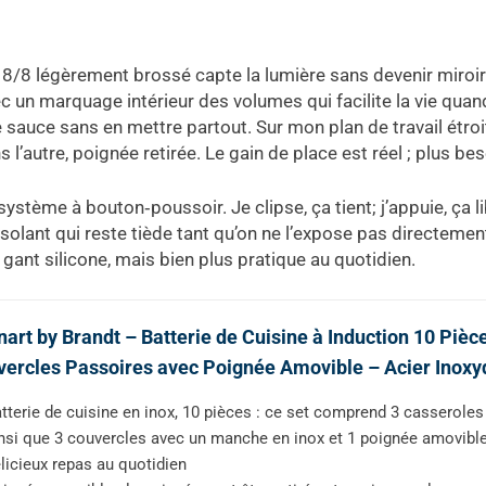
 18/8 légèrement brossé capte la lumière sans devenir miroir;
c un marquage intérieur des volumes qui facilite la vie quan
 sauce sans en mettre partout. Sur mon plan de travail étroit
 l’autre, poignée retirée. Le gain de place est réel ; plus be
tème à bouton‑poussoir. Je clipse, ça tient; j’appuie, ça lib
solant qui reste tiède tant qu’on ne l’expose pas directeme
gant silicone, mais bien plus pratique au quotidien.
nart by Brandt – Batterie de Cuisine à Induction 10 Pièc
ercles Passoires avec Poignée Amovible – Acier Inoxyd
tterie de cuisine en inox, 10 pièces : ce set comprend 3 casseroles
nsi que 3 couvercles avec un manche en inox et 1 poignée amovibl
licieux repas au quotidien