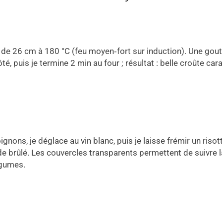
de 26 cm à 180 °C (feu moyen‑fort sur induction). Une goutt
té, puis je termine 2 min au four ; résultat : belle croûte ca
oignons, je déglace au vin blanc, puis je laisse frémir un ris
e brûlé. Les couvercles transparents permettent de suivre la 
égumes.