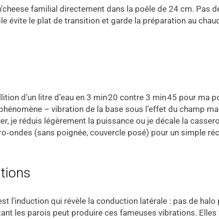
c’n’cheese familial directement dans la poêle de 24 cm. Pas d
le évite le plat de transition et garde la préparation au cha
llition d’un litre d’eau en 3 min 20 contre 3 min 45 pour ma 
phénomène – vibration de la base sous l’effet du champ mag
er, je réduis légèrement la puissance ou je décale la casserol
icro‑ondes (sans poignée, couvercle posé) pour un simple ré
ations
est l’induction qui révèle la conduction latérale : pas de hal
itant les parois peut produire ces fameuses vibrations. Elles 