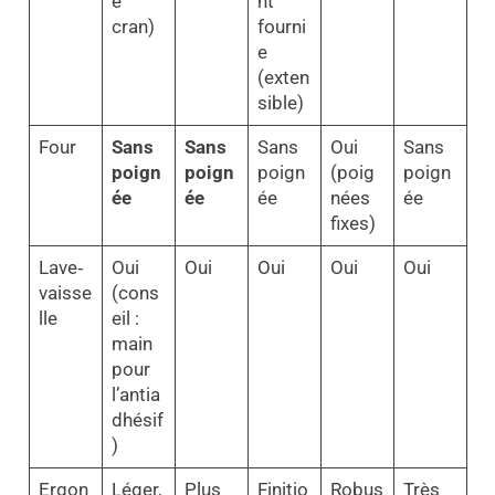
e
nt
cran)
fourni
e
(exten
sible)
Four
Sans
Sans
Sans
Oui
Sans
poign
poign
poign
(poig
poign
ée
ée
ée
nées
ée
fixes)
Lave‑
Oui
Oui
Oui
Oui
Oui
vaisse
(cons
lle
eil :
main
pour
l’antia
dhésif
)
Ergon
Léger,
Plus
Finitio
Robus
Très