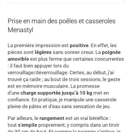
Prise en main des poêles et casseroles
Menastyl
La première impression est
positive
. En effet, les
pièces sont
légères
sans sonner creux. La
poignée
amovible
est plus ferme que certaines concurrentes
: il faut bien appuyer lors du
verrouillage/déverrouillage. Certes, au début, j’ai
trouvé ça raide ; au bout de trois sessions, le geste
est en mémoire musculaire. La promesse
d’une
charge supportée jusqu’à 10 kg
met en
confiance. En pratique, je manipule une casserole
pleine de pâtes et d’eau sans sensation de jeu.
Par ailleurs, le
rangement
est un vrai bénéfice :
tout
s’empile
proprement, y compris dans un tiroir
de 30 cm de haut. Et comme la poignée s’enlève, je