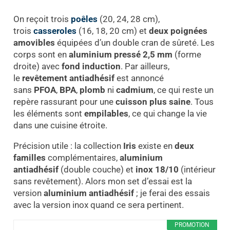
On reçoit trois
poêles
(20, 24, 28 cm),
trois
casseroles
(16, 18, 20 cm) et
deux poignées
amovibles
équipées d’un double cran de sûreté. Les
corps sont en
aluminium pressé 2,5 mm
(forme
droite) avec
fond induction
. Par ailleurs,
le
revêtement antiadhésif
est annoncé
sans
PFOA
,
BPA
,
plomb
ni
cadmium
, ce qui reste un
repère rassurant pour une
cuisson plus saine
. Tous
les éléments sont
empilables
, ce qui change la vie
dans une cuisine étroite.
Précision utile : la collection
Iris
existe en
deux
familles
complémentaires,
aluminium
antiadhésif
(double couche) et
inox 18/10
(intérieur
sans revêtement). Alors mon set d’essai est la
version
aluminium antiadhésif
; je ferai des essais
avec la version inox quand ce sera pertinent.
PROMOTION