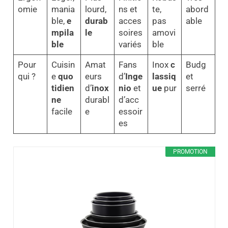
omie
mania
lourd,
ns et
te,
abord
ble,
e
durab
acces
pas
able
mpila
le
soires
amovi
ble
variés
ble
Pour
Cuisin
Amat
Fans
Inox
c
Budg
qui ?
e
quo
eurs
d’
Inge
lassiq
et
tidien
d’
inox
nio
et
ue
pur
serré
ne
durabl
d’acc
facile
e
essoir
es
PROMOTION