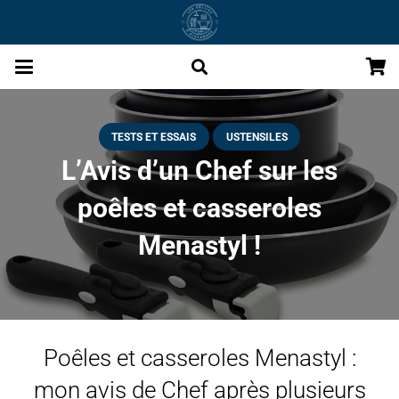
TESTS ET ESSAIS
USTENSILES
L’Avis d’un Chef sur les
poêles et casseroles
Menastyl !
Poêles et casseroles Menastyl :
mon avis de Chef après plusieurs