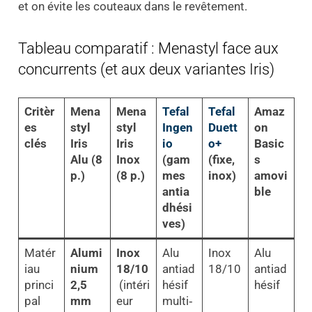
et on évite les couteaux dans le revêtement.
Tableau comparatif : Menastyl face aux
concurrents (et aux deux variantes Iris)
Critèr
Mena
Mena
Tefal
Tefal
Amaz
es
styl
styl
Ingen
Duett
on
clés
Iris
Iris
io
o+
Basic
Alu (8
Inox
(gam
(fixe,
s
p.)
(8 p.)
mes
inox)
amovi
antia
ble
dhési
ves)
Matér
Alumi
Inox
Alu
Inox
Alu
iau
nium
18/10
antiad
18/10
antiad
princi
2,5
(intéri
hésif
hésif
pal
mm
eur
multi‑