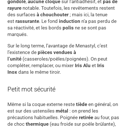
gondolé
,
aucune cloque
sur l’antiadhésif, et
pas de
rayure
notable. Toutefois, les revêtements restent
des surfaces
à chouchouter
; mais ici, la tenue
est
rassurante
. Le fond
induction
n’a pas perdu de
sa réactivité, et les bords
polis
ne se sont pas
marqués.
Sur le long terme, l’avantage de Menastyl, c’est
l’existence de
pièces vendues à
l’unité
(casseroles/poêles/poignées). On peut
compléter, remplacer, ou mixer
Iris Alu
et
Iris
Inox
dans le même tiroir.
Petit mot sécurité
Même si la coque externe reste
tiède
en général, on
est sur des ustensiles
métal
: on prend les
précautions habituelles. Poignée
retirée
au four, pas
de choc
thermique
(eau froide sur poêle brûlante),