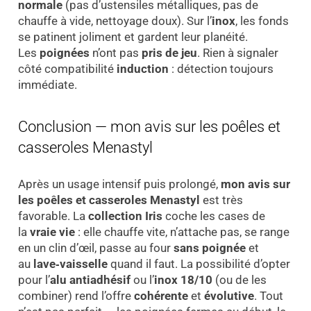
normale
(pas d’ustensiles métalliques, pas de
chauffe à vide, nettoyage doux). Sur l’
inox
, les fonds
se patinent joliment et gardent leur planéité.
Les
poignées
n’ont pas
pris de jeu
. Rien à signaler
côté compatibilité
induction
: détection toujours
immédiate.
Conclusion — mon avis sur les poêles et
casseroles Menastyl
Après un usage intensif puis prolongé,
mon avis sur
les poêles et casseroles Menastyl
est très
favorable. La
collection Iris
coche les cases de
la
vraie vie
: elle chauffe vite, n’attache pas, se range
en un clin d’œil, passe au four
sans poignée
et
au
lave‑vaisselle
quand il faut. La possibilité d’opter
pour l’
alu antiadhésif
ou l’
inox 18/10
(ou de les
combiner) rend l’offre
cohérente
et
évolutive
. Tout