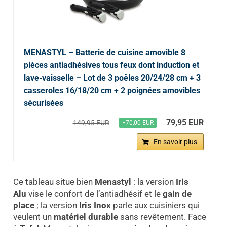
MENASTYL – Batterie de cuisine amovible 8
pièces antiadhésives tous feux dont induction et
lave-vaisselle – Lot de 3 poêles 20/24/28 cm + 3
casseroles 16/18/20 cm + 2 poignées amovibles
sécurisées
79,95 EUR
149,95 EUR
−70,00 EUR
En savoir plus
Ce tableau situe bien
Menastyl
: la version
Iris
Alu
vise le confort de l’antiadhésif et le
gain de
place
; la version
Iris Inox
parle aux cuisiniers qui
veulent un
matériel durable
sans revêtement. Face