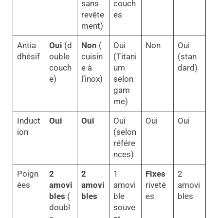
sans
couch
revête
es
ment)
Antia
Oui
(d
Non
(
Oui
Non
Oui
dhésif
ouble
cuisin
(Titani
(stan
couch
e à
um
dard)
e)
l’inox)
selon
gam
me)
Induct
Oui
Oui
Oui
Oui
Oui
ion
(selon
référe
nces)
Poign
2
2
1
Fixes
2
ées
amovi
amovi
amovi
riveté
amovi
bles
(
bles
ble
es
bles
doubl
souve