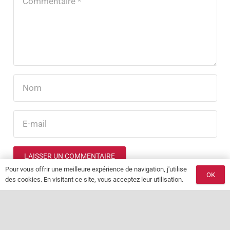
LAISSER UN COMMENTAIRE
Pour vous offrir une meilleure expérience de navigation, j'utilise
OK
des cookies. En visitant ce site, vous acceptez leur utilisation.
keyboard_arrow_up
© 2025 Les Délices d’Alexandre. Tous droits réservés.
Mentions Légales et CGU
–
FAQ