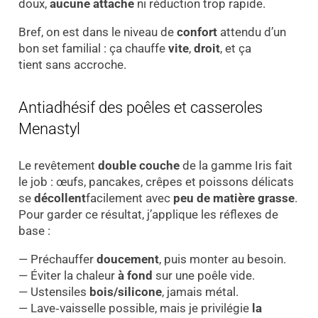
doux,
aucune attache
ni réduction trop rapide.
Bref, on est dans le niveau de
confort
attendu d’un
bon set familial : ça chauffe
vite
,
droit
, et ça
tient sans accroche.
Antiadhésif des poêles et casseroles
Menastyl
Le revêtement
double couche
de la gamme Iris fait
le job : œufs, pancakes, crêpes et poissons délicats
se
décollent
facilement avec
peu de matière grasse
.
Pour garder ce résultat, j’applique les réflexes de
base :
— Préchauffer
doucement
, puis monter au besoin.
— Éviter la chaleur
à fond
sur une poêle vide.
— Ustensiles
bois/silicone
, jamais métal.
— Lave‑vaisselle possible, mais je privilégie
la