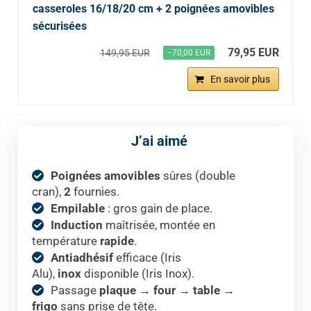
casseroles 16/18/20 cm + 2 poignées amovibles
sécurisées
79,95 EUR
149,95 EUR
−70,00 EUR
En savoir plus
J’ai aimé
Poignées amovibles
sûres (double
cran),
2
fournies.
Empilable
: gros gain de place.
Induction
maîtrisée, montée en
température
rapide
.
Antiadhésif
efficace (Iris
Alu),
inox
disponible (Iris Inox).
Passage
plaque → four → table →
frigo
sans prise de tête.