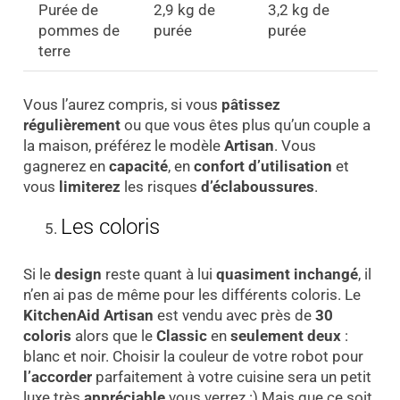
Purée de
2,9 kg de
3,2 kg de
pommes de
purée
purée
terre
Vous l’aurez compris, si vous
pâtissez
régulièrement
ou que vous êtes plus qu’un couple a
la maison, préférez le modèle
Artisan
. Vous
gagnerez en
capacité
, en
confort d’utilisation
et
vous
limiterez
les risques
d’éclaboussures
.
Les coloris
Si le
design
reste quant à lui
quasiment inchangé
, il
n’en ai pas de même pour les différents coloris. Le
KitchenAid Artisan
est vendu avec près de
30
coloris
alors que le
Classic
en
seulement
deux
:
blanc et noir. Choisir la couleur de votre robot pour
l’accorder
parfaitement à votre cuisine sera un petit
luxe très
appréciable
vous verrez :) Mais que ce soit