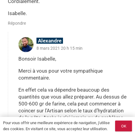
Cordialement.
Isabelle.
Répondre
Alexandre
8 mars 2021 20 h 15 min
Bonsoir Isabelle,
Merci à vous pour votre sympathique
commentaire.
En effet cela va dépendre beaucoup des
quantités que vous allez préparer. Au dessus de
500-600 gr de farine, cela peut commencer à
coincer sur l’Artisan selon le taux d’hydratation
de la pâte. Après je n’ai jamais eu de problème
Pour vous offrir une meilleure expérience de navigation, j'utilise
de bols coincés même sur des quantités
OK
des cookies. En visitant ce site, vous acceptez leur utilisation.
importantes.