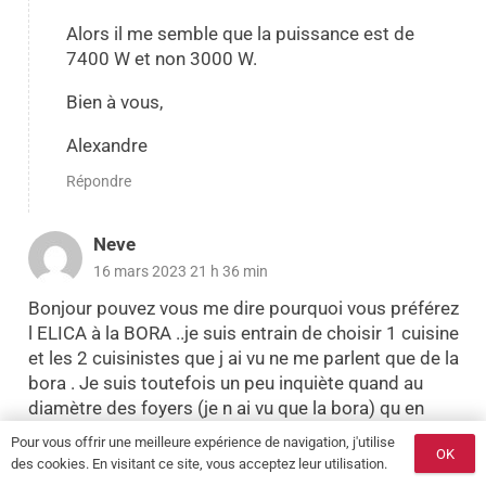
Alors il me semble que la puissance est de
7400 W et non 3000 W.
Bien à vous,
Alexandre
Répondre
Neve
16 mars 2023 21 h 36 min
Bonjour pouvez vous me dire pourquoi vous préférez
l ELICA à la BORA ..je suis entrain de choisir 1 cuisine
et les 2 cuisinistes que j ai vu ne me parlent que de la
bora . Je suis toutefois un peu inquiète quand au
diamètre des foyers (je n ai vu que la bora) qu en
pensez vous ..merci
Pour vous offrir une meilleure expérience de navigation, j'utilise
OK
des cookies. En visitant ce site, vous acceptez leur utilisation.
Répondre