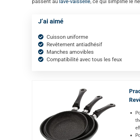
passent au
lave-vaisselle
, ce qui simplifie le 
J’ai aimé
Cuisson uniforme
Revêtement antiadhésif
Manches amovibles
Compatibilité avec tous les feux
Prad
Revê
Po
th
ef
Po