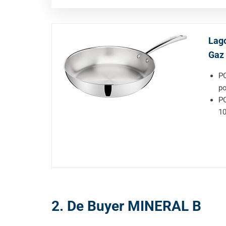
Lago
Gaz 
PO
po
PO
10
2. De Buyer MINERAL B