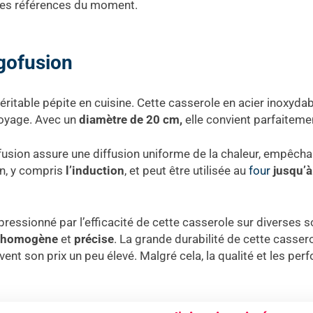
res références du moment.
gofusion
table pépite en cuisine. Cette casserole en acier inoxydable
ettoyage. Avec un
diamètre de 20 cm,
elle convient parfaiteme
sion assure une diffusion uniforme de la chaleur, empêchant
n, y compris
l’induction
, et peut être utilisée au
four
jusqu’
mpressionné par l’efficacité de cette casserole sur diverses 
s homogène
et
précise
. La grande durabilité de cette cassero
vent son prix un peu élevé. Malgré cela, la qualité et les pe