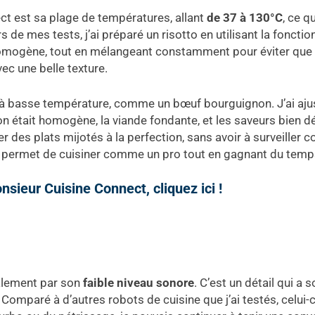
ct est sa plage de températures, allant
de 37 à 130°C
, ce q
s de mes tests, j’ai préparé un risotto en utilisant la fonct
homogène, tout en mélangeant constamment pour éviter que le
avec une belle texture.
t à basse température, comme un bœuf bourguignon. J’ai ajus
n était homogène, la viande fondante, et les saveurs bien dé
 des plats mijotés à la perfection, sans avoir à surveiller 
ui permet de cuisiner comme un pro tout en gagnant du temp
onsieur Cuisine Connect, cliquez ici !
alement par son
faible niveau sonore
. C’est un détail qui a
 Comparé à d’autres robots de cuisine que j’ai testés, celui