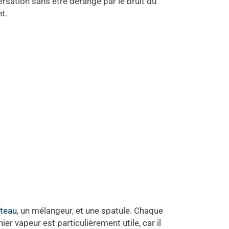
versation sans être dérangé par le bruit du
t.
teau
, un mélangeur, et une spatule. Chaque
r vapeur est particulièrement utile, car il