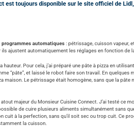
est toujours disponible sur le site officiel de Lidl, 
s programmes automatiques
: pétrissage, cuisson vapeur, 
ar ils ajustent automatiquement les réglages en fonction de l
 la hauteur. Pour cela, j’ai préparé une pâte à pizza en utilisa
me “pâte”, et laissé le robot faire son travail. En quelques m
a maison. Le pétrissage était homogène, sans que la pâte ne
 atout majeur du Monsieur Cuisine Connect. J’ai testé ce m
 possible de cuire plusieurs aliments simultanément sans que
cuit à la perfection, sans qu’il soit sec ou trop cuit. Ce p
nstamment la cuisson.